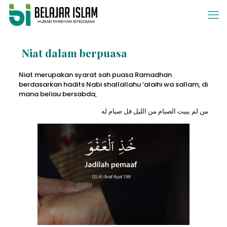
Niat dalam berpuasa
Niat merupakan syarat sah puasa Ramadhan
berdasarkan hadits Nabi shallallahu ‘alaihi wa sallam, di
mana beliau bersabda,
من لم يبيت الصيام من الليل فل صيام له