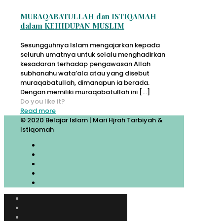
MURAQABATULLAH dan ISTIQAMAH
dalam KEHIDUPAN MUSLIM
Sesungguhnya Islam mengajarkan kepada
seluruh umatnya untuk selalu menghadirkan
kesadaran terhadap pengawasan Allah
subhanahu wata’ala atau yang disebut
muraqabatullah, dimanapun ia berada.
Dengan memiliki muraqabatullah ini
[…]
Do you like it?
Read more
© 2020 Belajar Islam | Mari Hjrah Tarbiyah &
Istiqomah