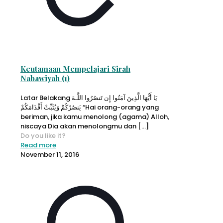
Keutamaan Mempelajari Sirah
Nabawiyah (1)
Latar Belakang يَا أَيُّهَا الَّذِينَ آمَنُوا إِن تَنصُرُوا اللَّـهَ
يَنصُرْكُمْ وَيُثَبِّتْ أَقْدَامَكُمْ “Hai orang-orang yang
beriman, jika kamu menolong (agama) Alloh,
niscaya Dia akan menolongmu dan
[…]
Do you like it?
Read more
November 11, 2016