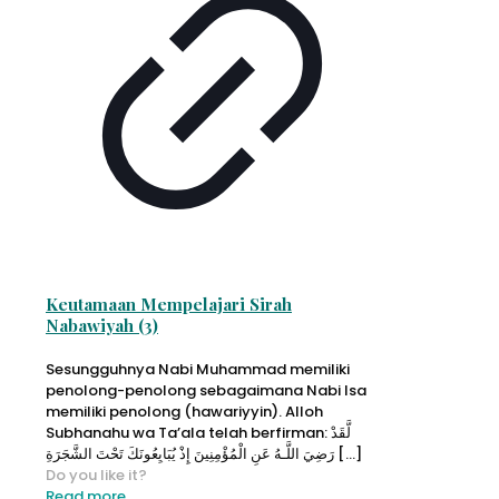
Keutamaan Mempelajari Sirah
Nabawiyah (3)
Sesungguhnya Nabi Muhammad memiliki
penolong-penolong sebagaimana Nabi Isa
memiliki penolong (hawariyyin). Alloh
Subhanahu wa Ta’ala telah berfirman: لَّقَدْ
رَضِيَ اللَّـهُ عَنِ الْمُؤْمِنِينَ إِذْ يُبَايِعُونَكَ تَحْتَ الشَّجَرَةِ
[…]
Do you like it?
Read more