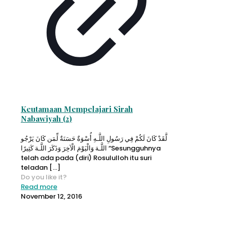
Keutamaan Mempelajari Sirah
Nabawiyah (2)
لَّقَدْ كَانَ لَكُمْ فِي رَسُولِ اللَّـهِ أُسْوَةٌ حَسَنَةٌ لِّمَن كَانَ يَرْجُو
اللَّـهَ وَالْيَوْمَ الْآخِرَ وَذَكَرَ اللَّـهَ كَثِيرًا “Sesungguhnya
telah ada pada (diri) Rosululloh itu suri
teladan
[…]
Do you like it?
Read more
November 12, 2016