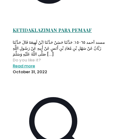
KETIDAKLAZIMAN PARA PEMAAF
مسند أحمد ١٥٠٦٥: حَدَّثَنَا حَسَنٌ حَدَّثَنَا ابْنُ لَهِيعَةَ قَالَ حَدَّثَنَا
زَبَّانُ عَنْ سَهْلِ بْنِ مُعَاذِ بْنِ أَنَسٍ عَنْ أَبِيهِ عَنْ رَسُولِ اللَّهِ
صَلَّى اللَّهُ عَلَيْهِ وَسَلَّمَ
[…]
Do you like it?
Read more
October 31, 2022