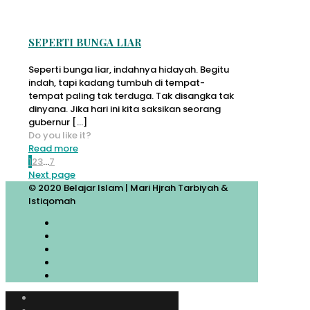
SEPERTI BUNGA LIAR
Seperti bunga liar, indahnya hidayah. Begitu
indah, tapi kadang tumbuh di tempat-
tempat paling tak terduga. Tak disangka tak
dinyana. Jika hari ini kita saksikan seorang
gubernur
[…]
Do you like it?
Read more
1
2
3
...
7
Next page
© 2020 Belajar Islam | Mari Hjrah Tarbiyah &
Istiqomah