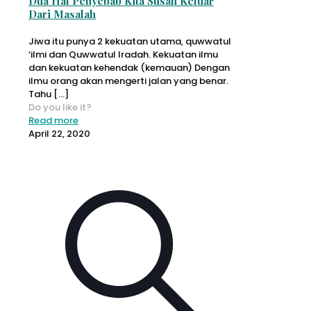
Dua Hal Penyebab Kita Susah Keluar
Dari Masalah
Jiwa itu punya 2 kekuatan utama, quwwatul
‘ilmi dan Quwwatul Iradah. Kekuatan ilmu
dan kekuatan kehendak (kemauan) Dengan
ilmu orang akan mengerti jalan yang benar.
Tahu
[…]
Do you like it?
Read more
April 22, 2020