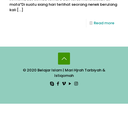
mata”Di suatu siang hari terlihat seorang nenek berulang
kali
[…]
Read more
© 2020 Belajar Islam | Mari Hjrah Tarbiyah &
Istiqomah