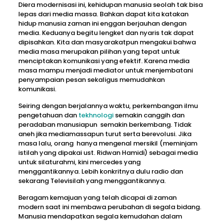
Diera modernisasi ini, kehidupan manusia seolah tak bisa
lepas dari media massa. Bahkan dapat kita katakan
hidup manusia zaman ini enggan berjauhan dengan
media. Keduanya begitu lengket dan nyaris tak dapat
dipisahkan. Kita dan masyarakatpun mengakui bahwa
media masa merupakan pilihan yang tepat untuk
menciptakan komunikasi yang efektif. Karena media
masa mampu menjadi mediator untuk menjembatani
penyampaian pesan sekaligus memudahkan
komunikasi.
Seiring dengan berjalannya waktu, perkembangan ilmu
pengetahuan dan
tekhnologi
semakin canggih dan
peradaban manusiapun semakin berkembang. Tidak
aneh jika mediamassapun turut serta berevolusi. Jika
masa lalu, orang hanya mengenal mersikil (meminjam
istilah yang dipakai ust. Ridwan Hamidi) sebagai media
untuk silaturahmi, kini mercedes yang
menggantikannya. Lebih konkritnya dulu radio dan
sekarang Televisilah yang menggantikannya.
Beragam kemajuan yang telah dicapai di zaman
modern saat ini membawa perubahan di segala bidang.
Manusia mendapatkan segala kemudahan dalam