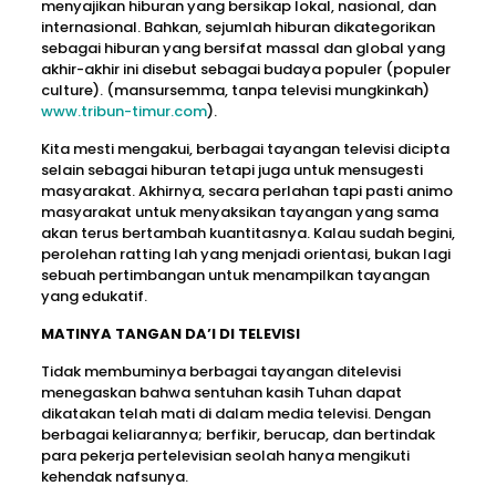
menyajikan hiburan yang bersikap lokal, nasional, dan
internasional. Bahkan, sejumlah hiburan dikategorikan
sebagai hiburan yang bersifat massal dan global yang
akhir-akhir ini disebut sebagai budaya populer (populer
culture). (mansursemma, tanpa televisi mungkinkah)
www.tribun-timur.com
).
Kita mesti mengakui, berbagai tayangan televisi dicipta
selain sebagai hiburan tetapi juga untuk mensugesti
masyarakat. Akhirnya, secara perlahan tapi pasti animo
masyarakat untuk menyaksikan tayangan yang sama
akan terus bertambah kuantitasnya. Kalau sudah begini,
perolehan ratting lah yang menjadi orientasi, bukan lagi
sebuah pertimbangan untuk menampilkan tayangan
yang edukatif.
MATINYA TANGAN DA’I DI TELEVISI
Tidak membuminya berbagai tayangan ditelevisi
menegaskan bahwa sentuhan kasih Tuhan dapat
dikatakan telah mati di dalam media televisi. Dengan
berbagai keliarannya; berfikir, berucap, dan bertindak
para pekerja pertelevisian seolah hanya mengikuti
kehendak nafsunya.