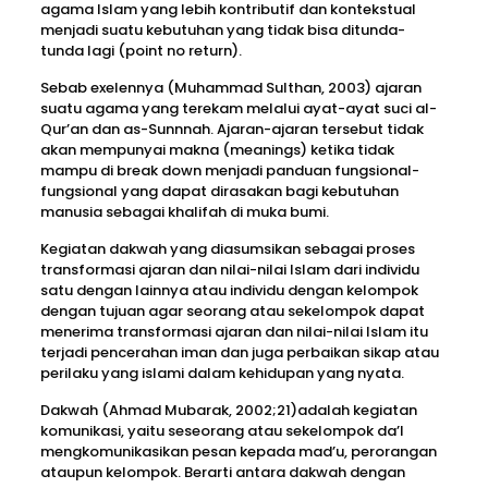
agama Islam yang lebih kontributif dan kontekstual
menjadi suatu kebutuhan yang tidak bisa ditunda-
tunda lagi (point no return).
Sebab exelennya (Muhammad Sulthan, 2003) ajaran
suatu agama yang terekam melalui ayat-ayat suci al-
Qur’an dan as-Sunnnah. Ajaran-ajaran tersebut tidak
akan mempunyai makna (meanings) ketika tidak
mampu di break down menjadi panduan fungsional-
fungsional yang dapat dirasakan bagi kebutuhan
manusia sebagai khalifah di muka bumi.
Kegiatan dakwah yang diasumsikan sebagai proses
transformasi ajaran dan nilai-nilai Islam dari individu
satu dengan lainnya atau individu dengan kelompok
dengan tujuan agar seorang atau sekelompok dapat
menerima transformasi ajaran dan nilai-nilai Islam itu
terjadi pencerahan iman dan juga perbaikan sikap atau
perilaku yang islami dalam kehidupan yang nyata.
Dakwah (Ahmad Mubarak, 2002;21)adalah kegiatan
komunikasi, yaitu seseorang atau sekelompok da’I
mengkomunikasikan pesan kepada mad’u, perorangan
ataupun kelompok. Berarti antara dakwah dengan