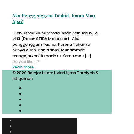
Aku Penggenggam Tauhid, Kamu Mau
Apa?
Oleh Ustad Muhammad Ihsan Zainuddin, Lc,
M.Si (Dosen STIBA Makassar) Aku
penggenggam Tauhid, Karena Tuhanku
hanya Allah, dan Nabiku Muhammad
mengajarkan itu padaku. Kamu mau
[…]
Do you like it?
Read more
© 2020 Belajar Islam | Mari Hjrah Tarbiyah &
Istiqomah