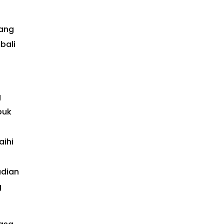
yang
bali
g
buk
aihi
udian
g