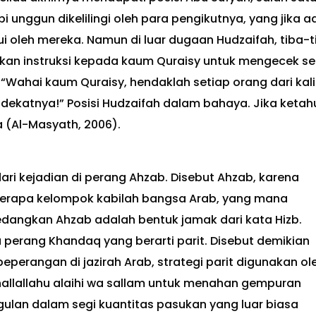
unggun dikelilingi oleh para pengikutnya, yang jika a
 oleh mereka. Namun di luar dugaan Hudzaifah, tiba-t
rkan instruksi kepada kaum Quraisy untuk mengecek se
“Wahai kaum Quraisy, hendaklah setiap orang dari kal
ekatnya!” Posisi Hudzaifah dalam bahaya. Jika ketah
 (Al-Masyath, 2006).
ari kejadian di perang Ahzab. Disebut Ahzab, karena
berapa kelompok kabilah bangsa Arab, yang mana
dangkan Ahzab adalah bentuk jamak dari kata Hizb.
perang Khandaq yang berarti parit. Disebut demikian
perangan di jazirah Arab, strategi parit digunakan ol
hallallahu alaihi wa sallam untuk menahan gempuran
ulan dalam segi kuantitas pasukan yang luar biasa