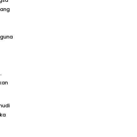
gsa
rang
 guna
.
kan
hudi
eka