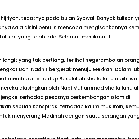
hijriyah, tepatnya pada bulan Syawal. Banyak tulisan 
hanya saja disini penulis mencoba mengisahkannya kem
ulisan yang telah ada. Selamat menikmati!
 langit yang tak bertiang, terlihat segerombolan oran
engkot Bani Nadhir bergerak menuju Mekkah. Dalam lu
t membara terhadap Rasulullah shallallahu alaihi wa
mereka diasingkan oleh Nabi Muhammad shallallahu al
t jengkel terhadap pesatnya perkembangan Islam di
nakan sebuah konspirasi terhadap kaum muslimin, kem
untuk menyerang Madinah dengan suatu serangan yan