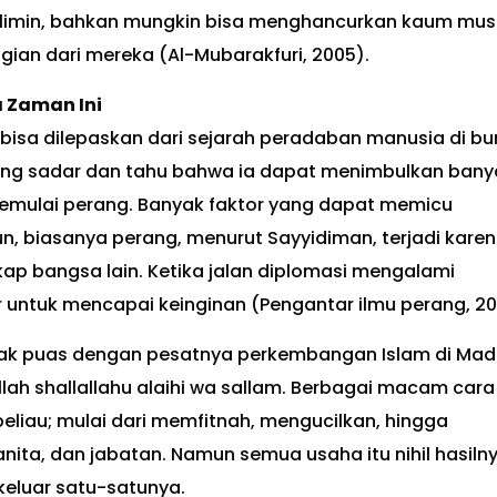
limin, bahkan mungkin bisa menghancurkan kaum mus
an dari mereka (Al-Mubarakfuri, 2005).
 Zaman Ini
isa dilepaskan dari sejarah peradaban manusia di bu
orang sadar dan tahu bahwa ia dapat menimbulkan bany
emulai perang. Banyak faktor yang dapat memicu
n, biasanya perang, menurut Sayyidiman, terjadi kare
ap bangsa lain. Ketika jalan diplomasi mengalami
 untuk mencapai keinginan (Pengantar ilmu perang, 20
 tidak puas dengan pesatnya perkembangan Islam di Mad
ah shallallahu alaihi wa sallam. Berbagai macam cara
liau; mulai dari memfitnah, mengucilkan, hingga
ita, dan jabatan. Namun semua usaha itu nihil hasiln
 keluar satu-satunya.