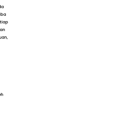
da
iba
tiap
ian
uan,
eh