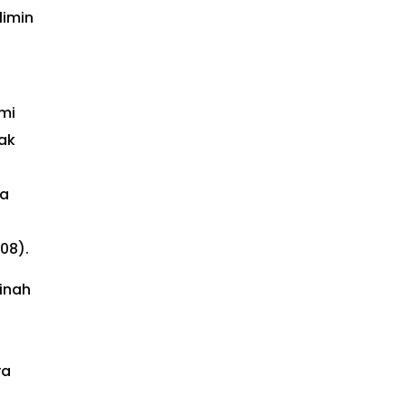
limin
mi
ak
na
08).
inah
ya