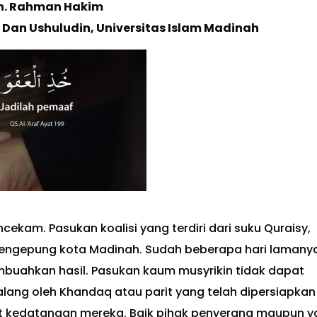
h. Rahman Hakim
Dan Ushuludin, Universitas Islam Madinah
kam. Pasukan koalisi yang terdiri dari suku Quraisy,
mengepung kota Madinah. Sudah beberapa hari lamany
ahkan hasil. Pasukan kaum musyrikin tidak dapat
ang oleh Khandaq atau parit yang telah dipersiapkan
 kedatangan mereka. Baik pihak penyerang maupun y