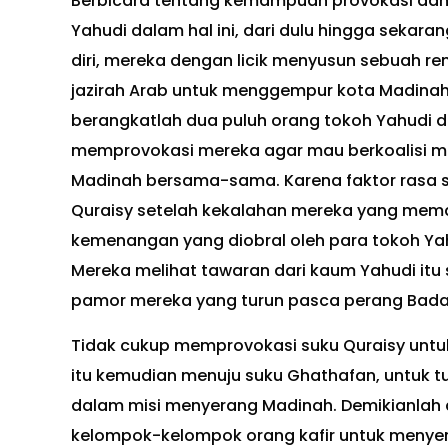
Berbicara tentang kemampuan provokasi dan 
Yahudi dalam hal ini, dari dulu hingga seka
diri, mereka dengan licik menyusun sebuah re
jazirah Arab untuk menggempur kota Madinah
berangkatlah dua puluh orang tokoh Yahudi d
memprovokasi mereka agar mau berkoalisi men
Madinah bersama-sama. Karena faktor rasa s
Quraisy setelah kekalahan mereka yang memal
kemenangan yang diobral oleh para tokoh Ya
Mereka melihat tawaran dari kaum Yahudi i
pamor mereka yang turun pasca perang Bada
Tidak cukup memprovokasi suku Quraisy untuk
itu kemudian menuju suku Ghathafan, untuk 
dalam misi menyerang Madinah. Demikianlah 
kelompok-kelompok orang kafir untuk menyer