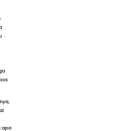
m
a
u
g
uga
 pos
nya,
ai
i apa