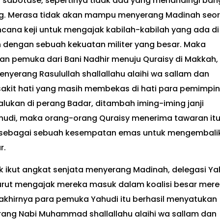
sabotase, sepertinya tidak ada yang menandingi ban
rang. Merasa tidak akan mampu menyerang Madinah seo
ncana keji untuk mengajak kabilah-kabilah yang ada di
 dengan sebuah kekuatan militer yang besar. Maka
an pemuka dari Bani Nadhir menuju Quraisy di Makkah,
yerang Rasulullah shallallahu alaihi wa sallam dan
akit hati yang masih membekas di hati para pemimpin
ukan di perang Badar, ditambah iming-iming janji
hudi, maka orang-orang Quraisy menerima tawaran itu
tu sebagai sebuah kesempatan emas untuk mengembali
r.
 ikut angkat senjata menyerang Madinah, delegasi Ya
turut mengajak mereka masuk dalam koalisi besar mer
akhirnya para pemuka Yahudi itu berhasil menyatukan
ang Nabi Muhammad shallallahu alaihi wa sallam dan