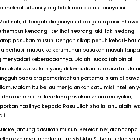
melihat situasi yang tidak ada kepastiannya ini.
adinah, di tengah dinginnya udara gurun pasir –hawa
erhembus kencang- terlihat seorang laki-laki sedang
kamp pasukan musuh. Dengan sikap penuh kehati-hati
ia berhasil masuk ke kerumunan pasukan musuh tanpa
g menyadari keberadaannya. Dialah Hudzaifah bin al-
hu alaihi wa sallam yang di kemudian hari dicatat dal
angguh pada era pemerintahan pertama Islam di bawa
lam. Malam itu beliau menjalankan satu misi intelijen 
 dan memonitori keadaan pasukan kaum musyrikin,
orkan hasilnya kepada Rasulullah shallallahu alaihi w
li!
suk ke jantung pasukan musuh. Setelah berjalan tanpa
beliau akhirnya mendapati posisi Abu Sufyan, salah sat