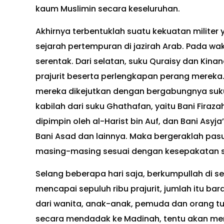
kaum Muslimin secara keseluruhan.
Akhirnya terbentuklah suatu kekuatan militer 
sejarah pertempuran di jazirah Arab. Pada wak
serentak. Dari selatan, suku Quraisy dan Kin
prajurit beserta perlengkapan perang merek
mereka dikejutkan dengan bergabungnya suku 
kabilah dari suku Ghathafan, yaitu Bani Firaza
dipimpin oleh al-Harist bin Auf, dan Bani Asyja
Bani Asad dan lainnya. Maka bergeraklah pa
masing-masing sesuai dengan kesepakatan 
Selang beberapa hari saja, berkumpullah di 
mencapai sepuluh ribu prajurit, jumlah itu ba
dari wanita, anak-anak, pemuda dan orang tu
secara mendadak ke Madinah, tentu akan me