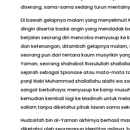
diserang, sama-sama sedang turun mentalnya 
Di bawah gelapnya malam yang menyelimuti M
dingin disertai badai angin yang mendadak b
berjalan seorang diri mencoba menyusup ke 
dan ketenangan, ditambah gelapnya malam, 
seorang pun dari tentara kaum musyrikin yan
Yaman, seorang shahabat Rasulullah shallalla
sejarah sebagai Spionase atau mata-mata t
panji Nabi Muhammad shallallahu alaihi wa sal
sangat berbahaya: menyusup ke kamp musuh
kemudian kembali lagi ke Madinah untuk melap
sallam tanpa diketahui pihak lawan sama seka
Hudzaifah bin al-Yaman akhirnya berhasil ma
diketahui oleh seorangpun identitas aslinya, 