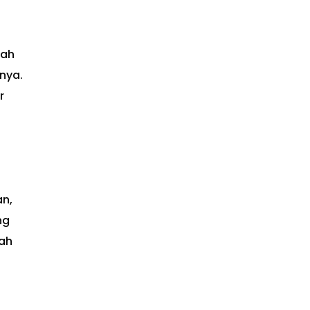
kah
nya.
r
n,
ng
dah