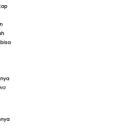
kap
n
uh
 bisa
nnya
wa
nnya