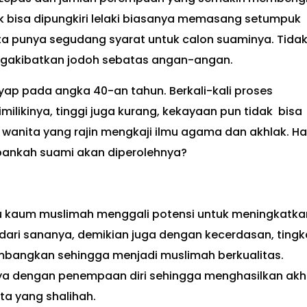
 idak bisa dipungkiri lelaki biasanya memasang setumpuk
nita punya segudang syarat untuk calon suaminya. Tida
mengakibatkan jodoh sebatas angan-angan.
yap pada angka 40-an tahun. Berkali-kali proses
ilikinya, tinggi juga kurang, kekayaan pun tidak bisa
 wanita yang rajin mengkaji ilmu agama dan akhlak. Ha
apankah suami akan diperolehnya?
au kaum muslimah menggali potensi untuk meningkatka
 dari sananya, demikian juga dengan kecerdasan, tingk
mbangkan sehingga menjadi muslimah berkualitas.
nya dengan penempaan diri sehingga menghasilkan akh
ita yang shalihah.