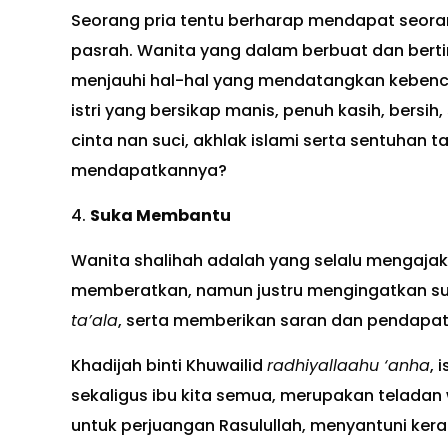
Seorang pria tentu berharap mendapat seoran
pasrah. Wanita yang dalam berbuat dan bert
menjauhi hal-hal yang mendatangkan kebenci
istri yang bersikap manis, penuh kasih, bers
cinta nan suci, akhlak islami serta sentuhan 
mendapatkannya?
4.
Suka Membantu
Wanita shalihah adalah yang selalu mengaj
memberatkan, namun justru mengingatkan sua
ta’ala
, serta memberikan saran dan pendapa
Khadijah binti Khuwailid
radhiyallaahu ‘anha
, 
sekaligus ibu kita semua, merupakan teladan 
untuk perjuangan Rasulullah, menyantuni ker