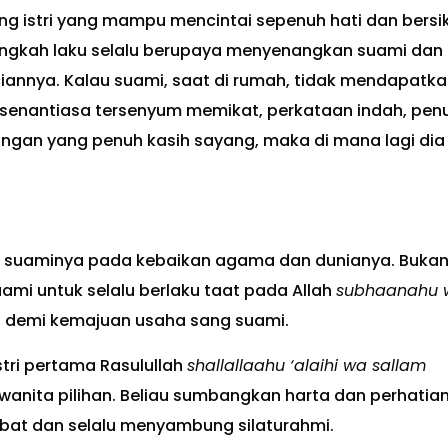
g istri yang mampu mencintai sepenuh hati dan bersi
ingkah laku selalu berupaya menyenangkan suami dan
annya. Kalau suami, saat di rumah, tidak mendapatka
ih, senantiasa tersenyum memikat, perkataan indah, pen
tangan yang penuh kasih sayang, maka di mana lagi dia
ak suaminya pada kebaikan agama dan dunianya. Buka
mi untuk selalu berlaku taat pada Allah
subhaanahu 
t demi kemajuan usaha sang suami.
istri pertama Rasulullah
shallallaahu ‘alaihi wa sallam
wanita pilihan. Beliau sumbangkan harta dan perhatia
abat dan selalu menyambung silaturahmi.