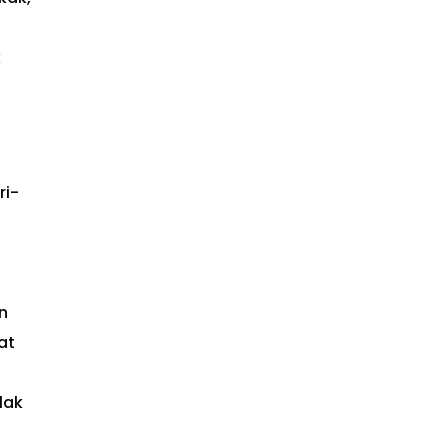
k
ri-
n
at
lak