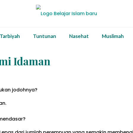
 Tarbiyah
Tuntunan
Nasehat
Muslimah
ami Idaman
ukan jodohnya?
an.
 mendasar?
 Lepas dari jumlah perempuan yang semakin membeng