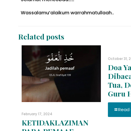
Wassalamu’alaikum warrahmatullaah..
Related posts
October 31, 
Doa Ya
Dibac
Tua, D
Guru 
Read
February 17, 2024
KETIDAKLAZIMAN