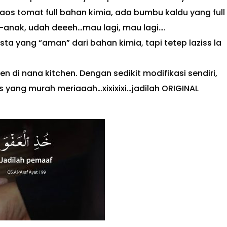
os tomat full bahan kimia, ada bumbu kaldu yang full
k-anak, udah deeeh…mau lagi, mau lagi….
sta yang “aman” dari bahan kimia, tapi tetep laziss la
n di nana kitchen. Dengan sedikit modifikasi sendiri,
 yang murah meriaaah…xixixixi…jadilah ORIGINAL