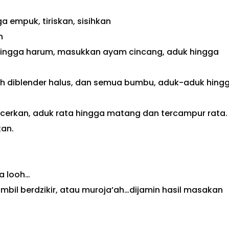
a empuk, tiriskan, sisihkan
h
ingga harum, masukkan ayam cincang, aduk hingga
ah diblender halus, dan semua bumbu, aduk-aduk hing
cerkan, aduk rata hingga matang dan tercampur rata.
kan.
a looh…
ambil berdzikir, atau muroja’ah…dijamin hasil masakan