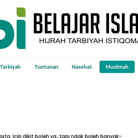
 Tarbiyah
Tuntunan
Nasehat
Muslimah
ta. Icip dikit boleh ya…tapi ndak boleh banyak-