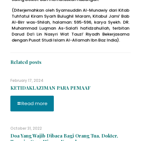
(Diterjemahkan oleh Syamsuddin Al-Munawiy dari Kitab
Tuhfatul Kiram Syarh Bulughil Maram, Kitabul Jami’ Bab
Al-Birr was-Shilah, halaman: 595-596, karya Syekh. DR.
Muhammad Luqman As-Salafi hafidzahullah, terbitan
Darud Da’i Lin Nasyri Wat Tauzi’ Riyadh Bekerjasama
dengan Pusat Studi Islam Al-Allamah Ibn Baz India).
Related posts
February 17, 2024
KETIDAKLAZIMAN PARA PEMAAF
Read more
October 31, 2022
Doa Yang Wajib Dibaca Bagi Orang Tua, Dokter,