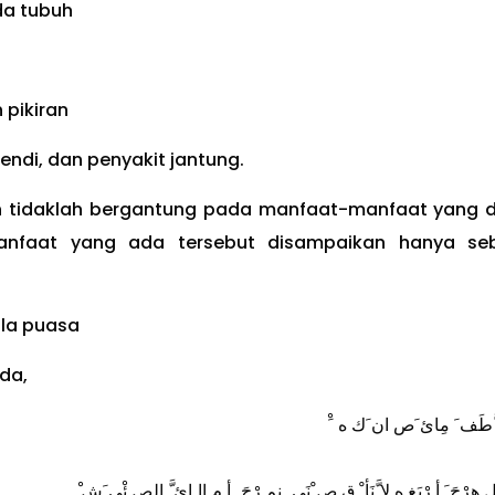
da tubuh
pikiran
ndi, dan penyakit jantung.
kan tidaklah bergantung pada manfaat-manfaat yang 
manfaat yang ada tersebut disampaikan hanya se
la puasa
bda,
ْ َ َّطَف َ مِائ َص ان َك ه
ْ  هِرْجَ َ أ رْيَغ ه لا َّنَأ ْ ق ص ْنَي ِ نِم رْجَ ِ أ م اا ِائ َّ الص ئْي َش