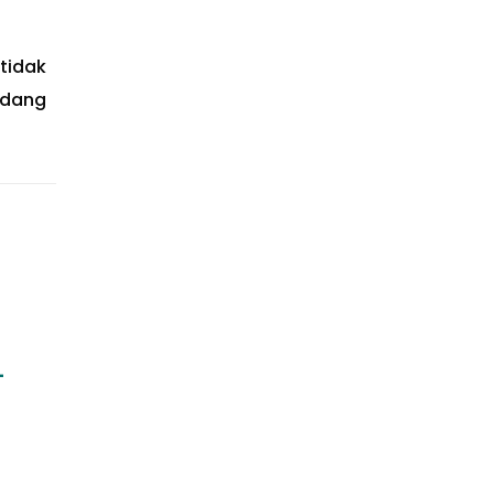
tidak
adang
–