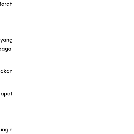
farah
 yang
bagai
iakan
 dapat
ingin