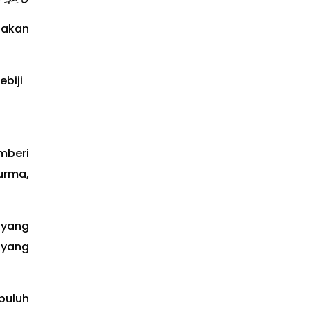
 akan
biji
mberi
urma,
 yang
 yang
puluh