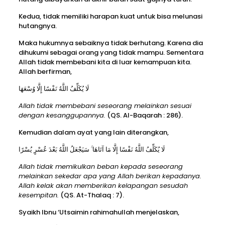
Kedua, tidak memiliki harapan kuat untuk bisa melunasi
hutangnya.
Maka hukumnya sebaiknya tidak berhutang. Karena dia
dihukumi sebagai orang yang tidak mampu. Sementara
Allah tidak membebani kita di luar kemampuan kita.
Allah berfirman,
لَا يُكَلِّفُ اللَّهُ نَفْسًا إِلَّا وُسْعَهَا
Allah tidak membebani seseorang melainkan sesuai
dengan kesanggupannya.
(QS. Al-Baqarah : 286).
Kemudian dalam ayat yang lain diterangkan,
لَا يُكَلِّفُ اللَّهُ نَفْسًا إِلَّا مَا آتَاهَا ۚ سَيَجْعَلُ اللَّهُ بَعْدَ عُسْرٍ يُسْرًا
Allah tidak memikulkan beban kepada seseorang
melainkan sekedar apa yang Allah berikan kepadanya.
Allah kelak akan memberikan kelapangan sesudah
kesempitan.
(QS. At-Thalaq : 7).
Syaikh Ibnu ‘Utsaimin rahimahullah menjelaskan,