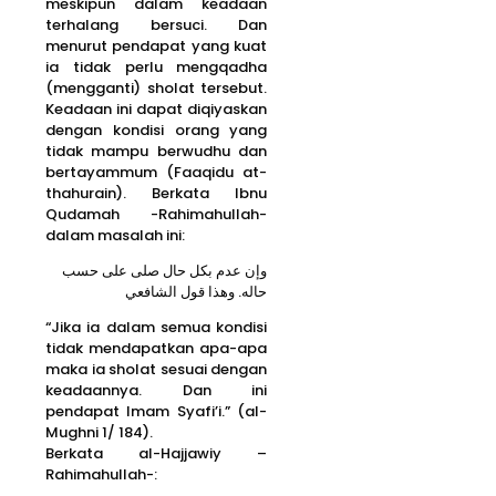
meskipun dalam keadaan
terhalang bersuci. Dan
menurut pendapat yang kuat
ia tidak perlu mengqadha
(mengganti) sholat tersebut.
Keadaan ini dapat diqiyaskan
dengan kondisi orang yang
tidak mampu berwudhu dan
bertayammum (Faaqidu at-
thahurain). Berkata Ibnu
Qudamah -Rahimahullah-
dalam masalah ini:
وإن عدم بكل حال صلى على حسب
حاله. وهذا قول الشافعي
“Jika ia dalam semua kondisi
tidak mendapatkan apa-apa
maka ia sholat sesuai dengan
keadaannya. Dan ini
pendapat Imam Syafi’i.” (al-
Mughni 1/ 184).
Berkata al-Hajjawiy –
Rahimahullah-: