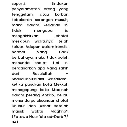
seperti: tindakan
penyelamatan orang yang
tenggelam, atau korban
kebakaran, serangan musuh,
maka dalam keadaan ini
tidak mengapa ia
mengakhirkan sholat
meskipun waktunya telah
keluar. Adapun dalam kondisi
normal yang tidak
berbahaya, maka tidak boleh
menunda sholat. Hal ini
berdasarkan apa yang sahih
dari Rasulullah –
Shallallahu’alaihi wasallam-
ketika pasukan kota Mekkah
menegepung kota Madinah
dalam perang Ahzab, beliau
menunda pelaksanaan sholat
Dhuhur dan Ashar setelah
masuk waktu Maghrib”.
(Fatawa Nuur ‘ala ad-Darb 7/
94).