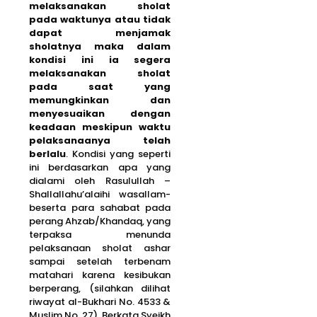
melaksanakan sholat
pada waktunya atau tidak
dapat menjamak
sholatnya maka dalam
kondisi ini ia segera
melaksanakan sholat
pada saat yang
memungkinkan dan
menyesuaikan dengan
keadaan meskipun waktu
pelaksanaanya telah
berlalu
. Kondisi yang seperti
ini berdasarkan apa yang
dialami oleh Rasulullah –
Shallallahu’alaihi wasallam-
beserta para sahabat pada
perang Ahzab/Khandaq, yang
terpaksa menunda
pelaksanaan sholat ashar
sampai setelah terbenam
matahari karena kesibukan
berperang, (silahkan dilihat
riwayat al-Bukhari No. 4533 &
Muslim No. 27). Berkata Syeikh