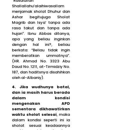
“Rasulullah
Shallallahu’alaihiwasallam
menjamak sholat Dhuhur dan
Ashar begitujuga Sholat
Magrib dan Isya’ tanpa ada
rasa takut dan tanpa ada
hujan”. Ibnu Abbas ditanya,
apa yang beliau inginkan
dengan hal ini?, beliau
berkata: “Beliau tidak ingin
memberatkan ummatnya”.
(HR. Ahmad No. 3323 Abu
Daud No. 1211, at-Tirmidziy No.
187, dan haditsnya disahihkan
oleh al-Albaniy).
4. Jika wudhunya batal,
dan ia masih harus berada
dalam kondisi
mengenakan APD
sementara dikhawatirkan
waktu sholat selesai
, maka
dalam kondisi seperti ini ia
sholat sesuai keadaannya