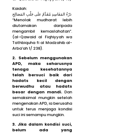
Kaidah:
دَرْءُ المَفَاسِدِ مُقَدَّمٌ علَى جَلْبِ المَصَالِحِ
“Menolak mudharat lebih
diutamakan daripada
mengambil kemaslahatan”.
(al-Qawaid al Fiqhiyyah wa
Tathbiquha fi al Madzahib al-
Arba’ah 1/ 238).
2. Sebelum menggunakan
APD, maka seharusnya
tenaga kesehatannya
telah bersuci baik dari
hadats kecil dengan
berwudhu atau hadats
besar dengan mandi.
Dan
semaksimal mungkin setelah
mengenakan APD, ia berusaha
untuk terus menjaga kondisi
suci ini semampu mungkin.
3. Jika dalam kondisi suci,
belum ada yang