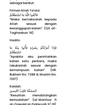
sebagai berikut:
Firman Allah Ta’ala:
فَاتَّقُوا اللَّهَ مَا اسْتَطَعْتُمْ
“Maka bertakwalah kepada
Allah sesuai dengan
kesanggupan kalian”. (QS. at-
Taghaabun: 16)
Hadits:
فَإِذَا أَمَرْتُكُمْ بِشَيْءٍ فَأْتُوا مِنْهُ مَا
اسْتَطَعْتُمْ
“Apabila aku perintahkan
kalian satu perkara, maka
lakukanlah sesuai dengan
kemampuan kalian”. (HR.
Bukhari No. 7288 & Muslim No.
1337)
Kaidah:
المَشَقَّةُ تَجْلِبُ التّيسيرَ
“Kesulitan mendatangkan
kemudahan” (al-Mantsur fi
al-Qawaid al-Fiqhiyyah 3/ 19)