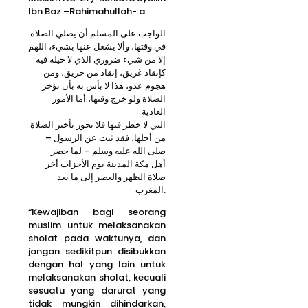
Ibn Baz –Rahimahullah-:a
الواجب على المسلم أن يصلي الصلاة
في وقتها، وألا يشغل عنها بشيء، اللهم
إلا من شيء ضروري الذي لا حيلة فيه
كإنقاذ غريق، إنقاذ من حريق، ومن
هجوم عدو، هذا لا بأس به بأن تؤخر
الصلاة ولو خرج وقتها، أما الأمور
العادية
التي لا خطر فيها فلا يجوز تأخير الصلاة
من أجلها، فقد ثبت عن الرسول –
صلى الله عليه وسلم – لما حصر
أهل مكة المدينة يوم الأحزاب أخر
صلاة الظهر والعصر إلى ما بعد
المغرب.
“Kewajiban bagi seorang
muslim untuk melaksanakan
sholat pada waktunya, dan
jangan sedikitpun disibukkan
dengan hal yang lain untuk
melaksanakan sholat, kecuali
sesuatu yang darurat yang
tidak mungkin dihindarkan,