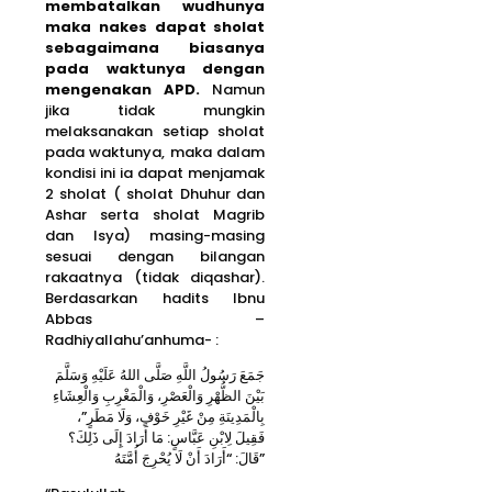
membatalkan wudhunya
maka nakes dapat sholat
sebagaimana biasanya
pada waktunya dengan
mengenakan APD.
Namun
jika tidak mungkin
melaksanakan setiap sholat
pada waktunya, maka dalam
kondisi ini ia dapat menjamak
2 sholat ( sholat Dhuhur dan
Ashar serta sholat Magrib
dan Isya) masing-masing
sesuai dengan bilangan
rakaatnya (tidak diqashar).
Berdasarkan hadits Ibnu
Abbas –
Radhiyallahu’anhuma- :
جَمَعَ رَسُولُ اللَّهِ صَلَّى اللهُ عَلَيْهِ وَسَلَّمَ
بَيْنَ الظُّهْرِ وَالْعَصْرِ، وَالْمَغْرِبِ وَالْعِشَاءِ
بِالْمَدِينَةِ مِنْ غَيْرِ خَوْفٍ، وَلَا مَطَرٍ”،
فَقِيلَ لِابْنِ عَبَّاسٍ: مَا أَرَادَ إِلَى ذَلِكَ؟
قَالَ: “أَرَادَ أَنْ لَا يُحْرِجَ أُمَّتَهُ”