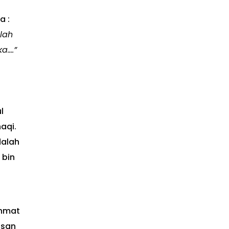
a :
lah
a….”
l
aqi.
dalah
 bin
ahmat
asan