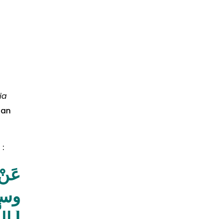
ia
Man
 :
عليه
الَ :
ا فِي