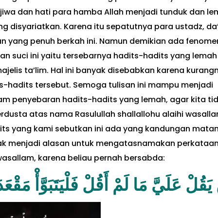
 jiwa dan hati para hamba Allah menjadi tunduk dan l
disyariatkan. Karena itu sepatutnya para ustadz, da’
an yang penuh berkah ini. Namun demikian ada fenom
an suci ini yaitu tersebarnya hadits-hadits yang lemah
elis ta’lim. Hal ini banyak disebabkan karena kurang
-hadits tersebut. Semoga tulisan ini mampu menjadi
alam penyebaran hadits-hadits yang lemah, agar kita ti
rdusta atas nama Rasulullah shallallohu alaihi wasalla
its yang kami sebutkan ini ada yang kandungan mata
idak menjadi alasan untuk mengatasnamakan perkataa
 wasallam, karena beliau pernah bersabda:
َلْيَتَبَوَّأْ مَقْعَدَهُ مِنْ النَّارِ [ رواه ال