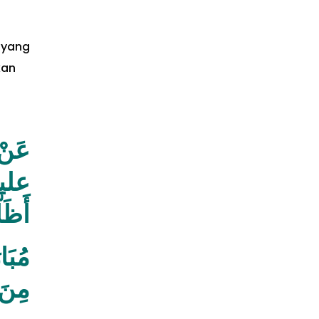
 yang
kan
قَدْ
ِيْمٌ
ِتْقٌ
مة )