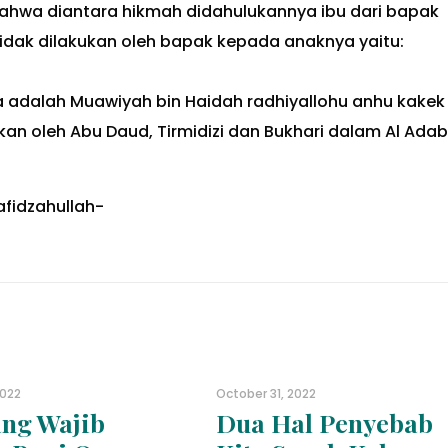
bahwa diantara hikmah didahulukannya ibu dari bapak
tidak dilakukan oleh bapak kepada anaknya yaitu:
 adalah Muawiyah bin Haidah radhiyallohu anhu kakek 
n oleh Abu Daud, Tirmidizi dan Bukhari dalam Al Adab
fidzahullah-
2022
October 31, 2022
ng Wajib
Dua Hal Penyebab