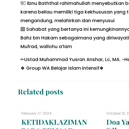
9⃣ Ibnu Baththal rahimahullah menyebutkan 
karena beliau memiliki tiga kekhususan yang 
mengandung, melahirkan dan menyusui
🔟 Sahabat yang bertanya ini kemungkinannya
Bahz bin Hakam sebagaimana yang diriwayatka
Mufrad, wallohu a’lam
✏Ustad Muhammad Yusran Anshar, Lc, MA. -Ha
🍀 Group WA Belajar Islam Intensif🍀
Related posts
February 17, 2024
October 31, 
KETIDAKLAZIMAN
Doa Ya