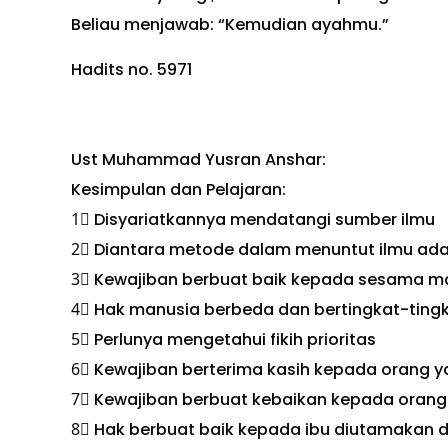
Beliau menjawab: “Kemudian ayahmu.”
Hadits no. 5971
Ust Muhammad Yusran Anshar:
Kesimpulan dan Pelajaran:
1⃣ Disyariatkannya mendatangi sumber ilmu
2⃣ Diantara metode dalam menuntut ilmu ada
3⃣ Kewajiban berbuat baik kepada sesama m
4⃣ Hak manusia berbeda dan bertingkat-ting
5⃣ Perlunya mengetahui fikih prioritas
6⃣ Kewajiban berterima kasih kepada orang y
7⃣ Kewajiban berbuat kebaikan kepada orang 
8⃣ Hak berbuat baik kepada ibu diutamakan 