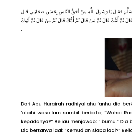
وَسَلَّمَ فَقَالَ يَا رَسُولَ اللَّهِ مَنْ أَحَقُّ النَّاسِ بِحُسْنِ صَحَابَتِي قَالَ
َالَ ثُمَّ أُمُّكَ قَالَ ثُمَّ مَنْ قَالَ ثُمَّ أُمُّكَ قَالَ ثُمَّ مَنْ قَالَ ثُمَّ أَبُوكَ
.
Dari Abu Hurairah radhiyallahu ‘anhu dia ber
‘alaihi wasallam sambil berkata; “Wahai Ra
kepadanya?” Beliau menjawab: “Ibumu.” Dia b
Dia bertanya lagi; “Kemudian siapa lagi?” Bel