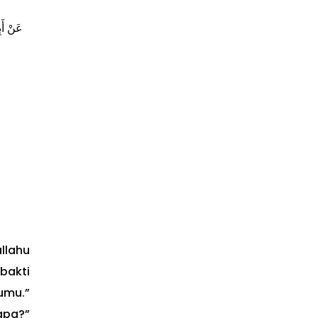
عَنْ أَب
allahu
bakti
umu.”
iapa?”