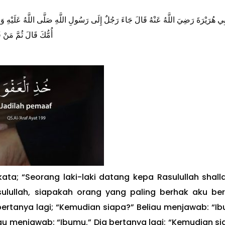
ِي هُرَيْرَةَ رَضِيَ اللَّهُ عَنْهُ قَالَ جَاءَ رَجُلٌ إِلَى رَسُولِ اللَّهِ صَلَّى اللَّهُ عَلَيْهِ 
أُمُّكَ قَالَ ثُمَّ مَنْ ق
kata; “Seorang laki-laki datang kepa Rasulullah shall
sulullah, siapakah orang yang paling berhak aku ber
ertanya lagi; “Kemudian siapa?” Beliau menjawab: “Ib
iau menjawab: “Ibumu.” Dia bertanya lagi; “Kemudian s