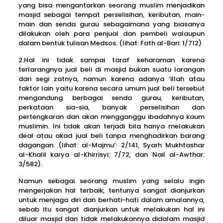
yang bisa mengantarkan seorang muslim menjadikan
masjid sebagai tempat perselisihan, keributan, main-
main dan senda gurau sebagaimana yang biasanya
dilakukan oleh para penjual dan pembeli walaupun
dalam bentuk tulisan Medsos. (lihat: Fath al-Bari: 1/712)
2.Hal ini tidak sampai taraf keharaman karena
terlarangnya jual beli di masjid bukan suatu larangan
dari segi zatnya, namun karena adanya ‘illah atau
faktor lain yaitu karena secara umum jual beli tersebut
mengandung berbagai senda gurau, keributan,
perkataan sia-sia, banyak perselisihan dan
pertengkaran dan akan mengganggu ibadahnya kaum
muslimin. Ini tidak akan terjadi bila hanya melakukan
deal atau akad jual beli tanpa menghadirkan barang
dagangan. (lihat: al-Majmu’: 2/141, Syarh Mukhtashar
al-Khalil karya al-Khirrisyi: 7/72, dan Nail al-Awthar:
3/582).
Namun sebagai seorang muslim yang selalu ingin
mengerjakan hal terbaik, tentunya sangat dianjurkan
untuk menjaga diri dan berhati-hati dalam amalannya,
sebab itu sangat dianjurkan untuk melakukan hal ini
diluar masjid dan tidak melakukannya didalam masjid