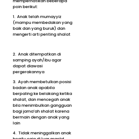
memperhatikan beberapa
poin berikut:
1. Anak telah mumayyiz
(mampu membedakan yang
baik dan yang buruk) dan
mengerti arti penting shalat
2. Anak ditempatkan di
samping ayah/ibu agar
dapat diawasi
pergerakannya
3. Ayah membetulkan posisi
badan anak apabila
berpaling ke belakang ketika
shalat, dan mencegah anak
bila menimbulkan gangguan
bagi jama’ah shalat karena
bermain dengan anak yang
lain
4. Tidak meninggalkan anak
begitu saja di luar masjid