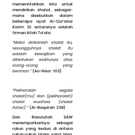
memerintahkan kita untuk
mendirikan shalat, sebagai-
mana disebutkan dalam
beberapa ayat Al-Qur’anul
Karim. Di antaranya adalah
firman Allah Ta’ala:
“Maka dirikanlah shalat itu,
sesungguhnya shalat itu
adalah kewajiban yang
ditentukan waktunya atas
orang-orang yang
beriman.”
(An-Nisa’: 103)
“Peliharalah segala
shalat(mu) dan (peliharalah)
shalat wusthaa
(shalat
Ashar).”
(Al-Baqarah: 238)
Dan Rasulullah SAW
menempatkannya sebagai
rukun yang kedua di antara
rukun-rukun Islam yang lima,