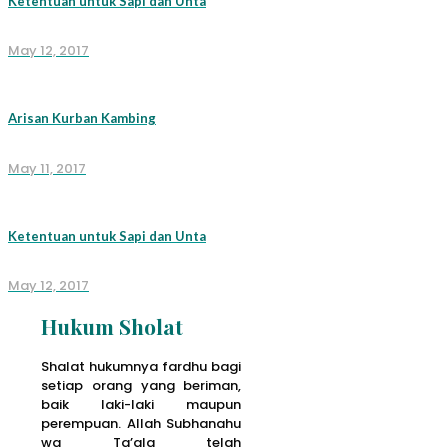
Ketentuan untuk Sapi dan Unta
May 12, 2017
Arisan Kurban Kambing
May 11, 2017
Ketentuan untuk Sapi dan Unta
May 12, 2017
Hukum Sholat
Shalat hukumnya fardhu bagi
setiap orang yang beriman,
baik laki-laki maupun
perempuan. Allah Subhanahu
wa Ta’ala telah