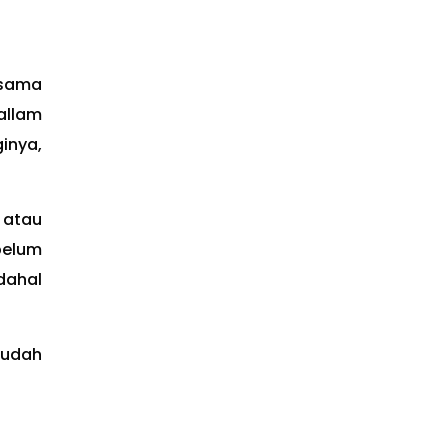
 sama
allam
inya,
t atau
belum
dahal
sudah