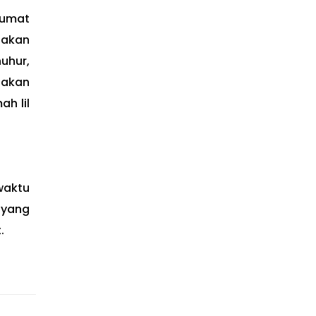
Jumat
jakan
uhur,
nakan
h lil
waktu
 yang
.