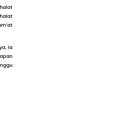
halat
halat
um’at
a, ia
kapan
unggu