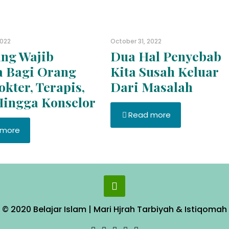
2022
October 31, 2022
ng Wajib
Dua Hal Penyebab
a Bagi Orang
Kita Susah Keluar
okter, Terapis,
Dari Masalah
Hingga Konselor
Read more
 more
© 2020 Belajar Islam | Mari Hjrah Tarbiyah & Istiqomah