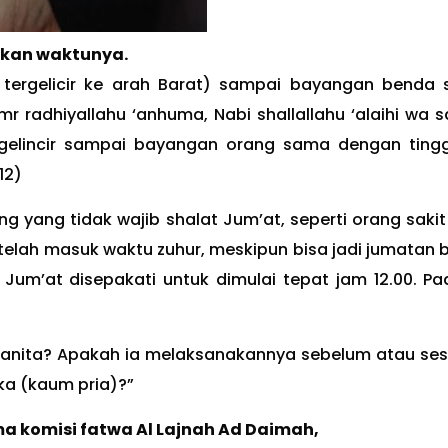
pkan waktunya.
i tergelicir ke arah Barat) sampai bayangan benda
r radhiyallahu ‘anhuma, Nabi shallallahu ‘alaihi wa s
rgelincir sampai bayangan orang sama dengan tingg
12)
ng yang tidak wajib shalat Jum’at, seperti orang saki
etelah masuk waktu zuhur, meskipun bisa jadi jumatan 
t Jum’at disepakati untuk dimulai tepat jam 12.00. Pa
wanita? Apakah ia melaksanakannya sebelum atau se
ka (kaum pria)?”
 komisi fatwa Al Lajnah Ad Daimah,