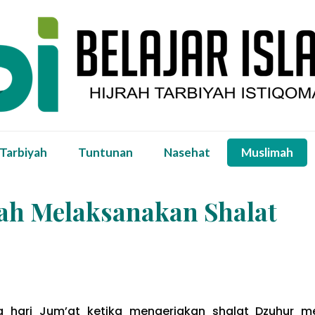
 Tarbiyah
Tuntunan
Nasehat
Muslimah
ah Melaksanakan Shalat
hari Jum’at ketika mengerjakan shalat Dzuhur m