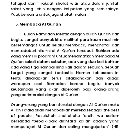
tahajud dan 1 rakaat sholat witir atau dalam jumlah
rakat yang lebih dengan kelipatan yang semisalnya.
Yuuk bersama untuk jaga sholat malam.
Membaca Al Qur’an
Bulan Ramadan identik dengan bulan Qur’an dan
begitu sangat banyak kita melihat para kaum muslimin
bersemangat untuk selalu membaca, menghafal dan
mentadaburi nilai-nilai Al Qur’an tersebut. Bahkan ada
yang memiliki program untuk menamatkan membaca Al
Qur’an sekali dalam sebulan, ada yang dua kali bahkan
ada yang tiga sampai lima kali dalam sebulan. Sebuah
target yang sangat fantastis. Namun kebiasaan ini
tentu diharapkan terus dilaksanakan dan dijaga
walaupun usai Ramadan karena begitu banyak
keutamaan yang akan diperoleh bagi orang-orang
yang berinteraksi dengan Al Qur’an.
Orang-orang yang berinteraksi dengan Al Qur’an maka
Allah Ta’ala akan menobatkan mereka sebagai the best
of people. Rasulullah shallallahu ‘alaihi wa sallam
bersabda “Sebaik-baik diantara kalian adalah yang
mempelajari Al Qur’an dan saling mengajarkan” (HR.