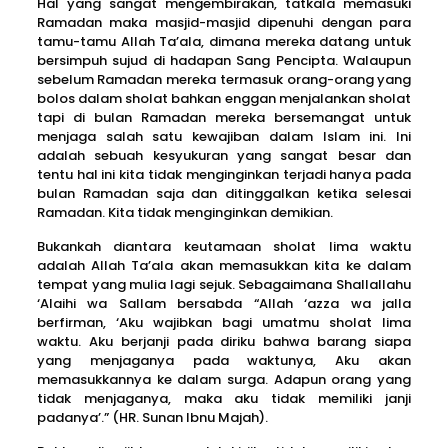
Hal yang sangat mengembirakan, tatkala memasuki
Ramadan maka masjid-masjid dipenuhi dengan para
tamu-tamu Allah Ta’ala, dimana mereka datang untuk
bersimpuh sujud di hadapan Sang Pencipta. Walaupun
sebelum Ramadan mereka termasuk orang-orang yang
bolos dalam sholat bahkan enggan menjalankan sholat
tapi di bulan Ramadan mereka bersemangat untuk
menjaga salah satu kewajiban dalam Islam ini. Ini
adalah sebuah kesyukuran yang sangat besar dan
tentu hal ini kita tidak menginginkan terjadi hanya pada
bulan Ramadan saja dan ditinggalkan ketika selesai
Ramadan. Kita tidak menginginkan demikian.
Bukankah diantara keutamaan sholat lima waktu
adalah Allah Ta’ala akan memasukkan kita ke dalam
tempat yang mulia lagi sejuk. Sebagaimana Shallallahu
‘Alaihi wa Sallam bersabda “Allah ‘azza wa jalla
berfirman, ‘Aku wajibkan bagi umatmu sholat lima
waktu. Aku berjanji pada diriku bahwa barang siapa
yang menjaganya pada waktunya, Aku akan
memasukkannya ke dalam surga. Adapun orang yang
tidak menjaganya, maka aku tidak memiliki janji
padanya’.” (HR. Sunan Ibnu Majah).