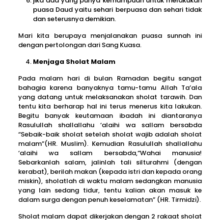
jika ada yang punya kemampuan untuk melakukan
puasa Daud yaitu sehari berpuasa dan sehari tidak
dan seterusnya demikian.
Mari kita berupaya menjalanakan puasa sunnah ini
dengan pertolongan dari Sang Kuasa.
Menjaga Sholat Malam
Pada malam hari di bulan Ramadan begitu sangat
bahagia karena banyaknya tamu-tamu Allah Ta’ala
yang datang untuk melaksanakan sholat tarawih. Dan
tentu kita berharap hal ini terus menerus kita lakukan.
Begitu banyak keutamaan ibadah ini diantaranya
Rasulullah shallallahu ‘alaihi wa sallam bersabda
“Sebaik-baik sholat setelah sholat wajib adalah sholat
malam”(HR. Muslim). Kemudian Rasulullah shallallahu
‘alaihi wa sallam bersabda,“Wahai manusia!
Sebarkanlah salam, jalinlah tali silturahmi (dengan
kerabat), berilah makan (kepada istri dan kepada orang
miskin), sholatlah di waktu malam sedangkan manusia
yang lain sedang tidur, tentu kalian akan masuk ke
dalam surga dengan penuh keselamatan” (HR. Tirmidzi).
Sholat malam dapat dikerjakan dengan 2 rakaat sholat