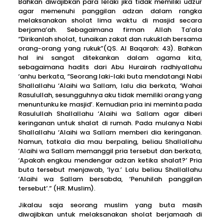
Bahkan diwajibkan para lelaki jika tidak memiliki udzur
agar memenuhi panggilan adzan dalam rangka
melaksanakan sholat lima waktu di masjid secara
berjama’ah. Sebagaimana firman Allah Ta’ala
“Dirikanlah sholat, tunaikan zakat dan rukuklah bersama
orang-orang yang rukuk”(QS. Al Baqarah: 43). Bahkan
hal ini sangat ditekankan dalam agama kita,
sebagaimana hadits dari Abu Hurairah radhiyallahu
‘anhu berkata, “Seorang laki-laki buta mendatangi Nabi
Shallallahu ‘Alaihi wa Sallam, lalu dia berkata, ‘Wahai
Rasulullah, sesungguhnya aku tidak memiliki orang yang
menuntunku ke masjid’. Kemudian pria ini meminta pada
Rasulullah Shallallahu ‘Alaihi wa Sallam agar diberi
keringanan untuk shalat di rumah. Pada mulanya Nabi
Shallallahu ‘Alaihi wa Sallam memberi dia keringanan.
Namun, tatkala dia mau berpaling, beliau Shallallahu
‘Alaihi wa Sallam memanggil pria tersebut dan berkata,
‘Apakah engkau mendengar adzan ketika shalat?’ Pria
buta tersebut menjawab, ‘Iya.’ Lalu beliau Shallallahu
‘Alaihi wa Sallam bersabda, ‘Penuhilah panggilan
tersebut’.” (HR. Muslim).
Jikalau saja seorang muslim yang buta masih
diwajibkan untuk melaksanakan sholat berjamaah di