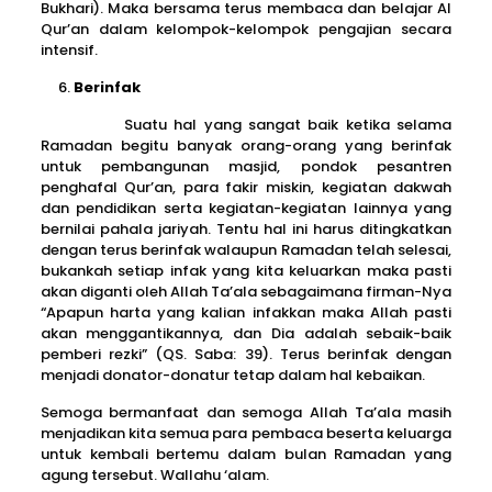
Bukhari). Maka bersama terus membaca dan belajar Al
Qur’an dalam kelompok-kelompok pengajian secara
intensif.
Berinfak
Suatu hal yang sangat baik ketika selama
Ramadan begitu banyak orang-orang yang berinfak
untuk pembangunan masjid, pondok pesantren
penghafal Qur’an, para fakir miskin, kegiatan dakwah
dan pendidikan serta kegiatan-kegiatan lainnya yang
bernilai pahala jariyah. Tentu hal ini harus ditingkatkan
dengan terus berinfak walaupun Ramadan telah selesai,
bukankah setiap infak yang kita keluarkan maka pasti
akan diganti oleh Allah Ta’ala sebagaimana firman-Nya
“Apapun harta yang kalian infakkan maka Allah pasti
akan menggantikannya, dan Dia adalah sebaik-baik
pemberi rezki” (QS. Saba: 39). Terus berinfak dengan
menjadi donator-donatur tetap dalam hal kebaikan.
Semoga bermanfaat dan semoga Allah Ta’ala masih
menjadikan kita semua para pembaca beserta keluarga
untuk kembali bertemu dalam bulan Ramadan yang
agung tersebut. Wallahu ‘alam.