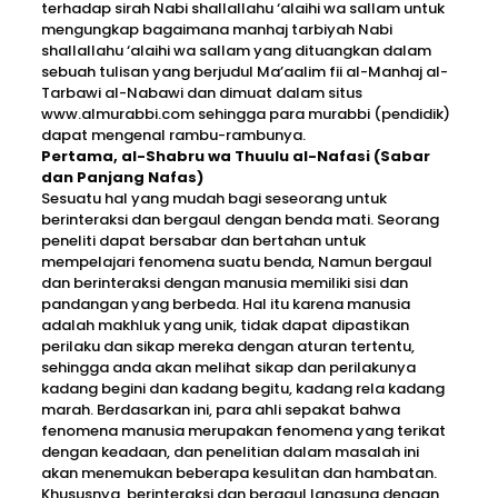
terhadap sirah Nabi shallallahu ‘alaihi wa sallam untuk
mengungkap bagaimana manhaj tarbiyah Nabi
shallallahu ‘alaihi wa sallam yang dituangkan dalam
sebuah tulisan yang berjudul Ma’aalim fii al-Manhaj al-
Tarbawi al-Nabawi dan dimuat dalam situs
www.almurabbi.com sehingga para murabbi (pendidik)
dapat mengenal rambu-rambunya.
Pertama, al-Shabru wa Thuulu al-Nafasi (Sabar
dan Panjang Nafas)
Sesuatu hal yang mudah bagi seseorang untuk
berinteraksi dan bergaul dengan benda mati. Seorang
peneliti dapat bersabar dan bertahan untuk
mempelajari fenomena suatu benda, Namun bergaul
dan berinteraksi dengan manusia memiliki sisi dan
pandangan yang berbeda. Hal itu karena manusia
adalah makhluk yang unik, tidak dapat dipastikan
perilaku dan sikap mereka dengan aturan tertentu,
sehingga anda akan melihat sikap dan perilakunya
kadang begini dan kadang begitu, kadang rela kadang
marah. Berdasarkan ini, para ahli sepakat bahwa
fenomena manusia merupakan fenomena yang terikat
dengan keadaan, dan penelitian dalam masalah ini
akan menemukan beberapa kesulitan dan hambatan.
Khususnya, berinteraksi dan bergaul langsung dengan