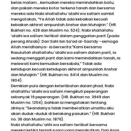
belas malam….kemudian mereka memindahkan batu,
dan pakain mereka kotor terkena tanah dan bersama
mereka ada Nabi shallallahu ‘alaihi wa sallam sambil
mengatakan, “Ya Allah tidak ada kebaikan kecuali
kebaikan akhirat ampunilah Anshar dan Muhajirin.” (HR.
Bukhari no. 428 dan Muslim no. 524); Nabi shallallahu
‘alaihi wa sallam terlibat dalam penggalian parit (pada
perang Ahzab): Dari Sahl bin Sa’ad al-Saa’idy –semoga
Allah meridhainya- ia bercerita:”Kami bersama
Rasulullah shallallahu ‘alaihi wa sallam dalam parit, ia
sedang menggali parit dan kami memindahkan tanah, ia
melewati kami kemudian bersabda,“ Tidak ada
kehidupan kecuali kehidupan akhirat ampunilah Anshar
dan Muhajirin.” (HR. Bukhari no. 6414 dan Muslim no.
1804).
Demikian pula dengan keterlibatan dalam jihad; Nabi
shallallhu ‘alaihi wa sallam mengikuti peperangan
sebanyak 19 peperangan. (HR. Bukhari no. 3949 dan
Muslim no. 1254), bahkan ia mengatakan tentang
dirinya: ”Seandainya tidak memberatkan umatku aku
akan duduk-duduk di belakang pasukan.” (HR. Bukhari
no. 36 dan Muslim no. 1876).
Nabi shallallahu ‘alihi wa sallam terlibat bersama
mereka ketika terjadi suara yang menakutkan: Dari Anas