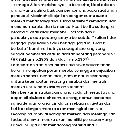
–semoga Allah meridhainya- ia bercerita, Nabi adalah
orang yang paling baik dan pemberani, pada suatu hari
penduduk Madinah dikejutkan dengan suatu suara,
mereka mendatangi asal suara tersebut kemudian Nabi
menemui mereka dan ia mencari-cari berita sedang ia
berada di atas kuda milik Abu Thalhah dan di
pundaknya ada pedang seraya bersabda: “ kalian tidak
berjaga-jaga kalian tidak berjaga-jaga lalu Jabir
berkata:“ Kami melihatnya sebagai seorang yang
sangat pemberani atau ia adalah seorang pemberani.”
(HR.Bukhari no.2908 dan Muslim no.2307)
Keterlibatan Nabi shallallahu ‘alaihi wa sallam tidak
berarti melupakan peran mereka sehingga menjadikan
mereka seperti benda mati, namun harus seimbang
antara keterlibatan seorang murabbi dan melatih
mereka untuk beraktivitas dan terlibat.
Memberikan instruksi dan arahan adalah sesuatu yang
dapat dilakukan oleh semua orang, namun bersama-
sama dengan orang lain dalam sebuah aktivitas dan
terlibat dengan mereka akan meningkatkan nilai
seorang murabbi di hadapan mereka dan meninggikan
kedudukannya, mereka akan memiliki perasaan yang
sama. Ini juga akan mendorong mereka untuk