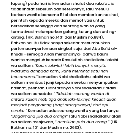
lapang) pada hari id kemudian shalat dua raka’at, ia
tidak shalat sebelum dan setelahnya, lalu menuju
barisan wanita bersama Bilal dan memberikan nasihat,
perintah kepada mereka dan memotivasi untuk
bersedekah sehingga ada seorang wanita yang
termotivasi melemparkan gelang, kalung dan anting-
anting. (HR. Bukhari no.1431 dan Muslim no.884).
Bahkan hal itu tidak hanya sekedar menumbuhkan
pertemuan-pertemuan singkat saja, dari Abu Sa’id al-
Khudri –semoga Allah meridhainya- bahwa kaum
wanita mengeluh kepada Rasulullah shallallahu ‘alaihi
wa salllam,
“Kaum laki-laki lebih banyak menyita
waktumu daripada kami, kami meminta satu hari
bersamamu,”
kemudian Nabi shallallahu ‘alaihi wa
sallam membuat janji kepada mereka, menyampaikan
nasihat, perintah. Diantaranya Nabi shallallahu ‘alaihi
wa sallam bersabda:
” Tidaklah seorang wanita di
antara kalian mati tiga anak laki-lakinya kecuali akan
menjadi penghalang (bagi orangtuanya) dari api
neraka.”
Kemudian ada seorang wanita yang bertanya:
“Bagaimana jika dua orang?”
lalu Nabi shallallahu ‘alaih
wa sallam menjawab,
“ demikian pula dua orang.”
(HR.
Bukhari no. 101 dan Muslim no. 2633).