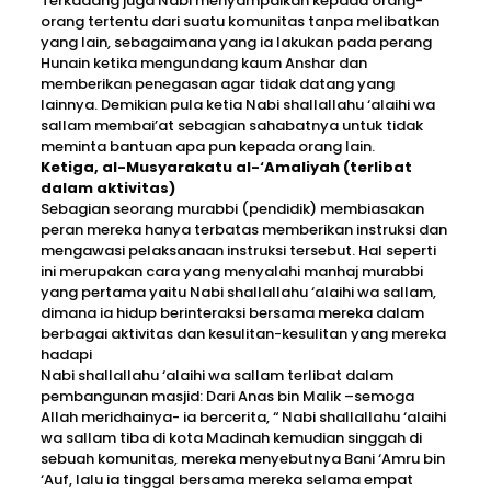
Terkadang juga Nabi menyampaikan kepada orang-
orang tertentu dari suatu komunitas tanpa melibatkan
yang lain, sebagaimana yang ia lakukan pada perang
Hunain ketika mengundang kaum Anshar dan
memberikan penegasan agar tidak datang yang
lainnya. Demikian pula ketia Nabi shallallahu ‘alaihi wa
sallam membai’at sebagian sahabatnya untuk tidak
meminta bantuan apa pun kepada orang lain.
Ketiga, al-Musyarakatu al-‘Amaliyah (terlibat
dalam aktivitas)
Sebagian seorang murabbi (pendidik) membiasakan
peran mereka hanya terbatas memberikan instruksi dan
mengawasi pelaksanaan instruksi tersebut. Hal seperti
ini merupakan cara yang menyalahi manhaj murabbi
yang pertama yaitu Nabi shallallahu ‘alaihi wa sallam,
dimana ia hidup berinteraksi bersama mereka dalam
berbagai aktivitas dan kesulitan-kesulitan yang mereka
hadapi
Nabi shallallahu ‘alaihi wa sallam terlibat dalam
pembangunan masjid: Dari Anas bin Malik –semoga
Allah meridhainya- ia bercerita, “ Nabi shallallahu ‘alaihi
wa sallam tiba di kota Madinah kemudian singgah di
sebuah komunitas, mereka menyebutnya Bani ‘Amru bin
‘Auf, lalu ia tinggal bersama mereka selama empat