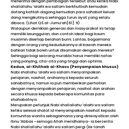
menerima dengan pembagian tersebut atau ketika Nabi
shallallahu ‘alaihi wa sallam berkhutbah kemudian
datang kafilah dagang kemudian para sahabat keluar
dang mengikutinya sehingga turun ayat yang selalu
dibaca. (Lihat.QS.al-Jumu’ah[61]: 9)
Walaupun demikian generasi dan masyarakat ini tetap
memiliki keunggulan, dan contoh ideal bagi kaum
muslimin disetiap belahan bumi. Lantas, bagaimana
dengan orang yang kedudukannya di bawah mereka
bahkan tidak boleh untuk disamakan dengan mereka?
Sehingga bagi seorang murabbi harus memiliki nafas
yang panjang, cita-cita yang tinggi dan optimis.
Kedua, al-Khithab al-Khass (Penyampaian khusus)
Nabi shallahu ‘alaihi wa sallam menyampaikan
pelajaran, nasihat, arahannya kepada seluruh
sahabatnya, namun ia pun memberikan perhatian
dengan menyampaikan pelajaran, nasihat dan arahan
secara khusus kepada beberapa komunitas para
shahabatnya.
Merupakan petunjuk Nabi shallallahu ‘alaihi wa sallam
ketika selesai shalat id menyampaikan nasihat kepada
komunitas wanita sebagaimana yang diriwayatkan oleh
Ibnu ‘Abbas –semoga Allah meridhainya- ia bercerita:
Nabi shallallahu ‘alaihi wa sallam pergi (ke tanah