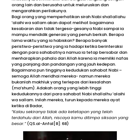
orang lain dan berusaha untuk meluruskan dan
mengarahkan perilakunya.
Bagi orang yang memperhatikan sirah Nabi shallallahu
‘alaihi wa sallam akan dapat melihat bagaimana
kesabaran dan tidak tergesa-gesanya Nabi sampai ia
mampu mendidik generasi yang penuh berkah. Berapa
lama waktu yang ia habiskan? Berapa banyak
peristiwa-peristiwa yang ia hadapi ketika berinteraksi
dengan para sahabatnya namua ia tetap bersabar dan
menharapkan pahala dari Allah karena ia memiliki nafas
yang panjang dan pandangan yang jauh kedepan.
Bagaimana pun tingginya kedudukan sahabat Nabi –
semoga Allah meridhai mereka- namun mereka
bukanlah makhluk yang terlepas dari kesalahan
(ma’shum). Adakah orang yang lebih tinggi
kedudukannya dari para sahabat Nabi shallalhu ‘alaihi
wa sallam. Inilah mereka, turun kepada mereka ayat
ketika di Badar,
“Kalau sekiranya tidak ada ketetapan yang telah
terdahulu dari Allah, niscaya kamu ditimpa siksaan yang
besar.”
(QS.al-Anfal[8]: 68)